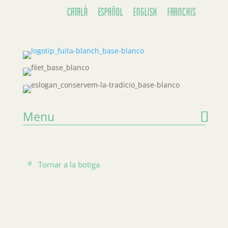
Català
Español
English
Français
Menu
Tornar a la botiga