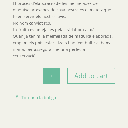
El procés d’elaboració de les melmelades de
maduixa artesanes de casa nostra és el mateix que
feien servir els nostres avis.
No hem canviat res.
La fruita es neteja, es pela i s’elabora a mà.
Quan ja tenim la melmelada de maduixa elaborada,
omplim els pots esterilitzats i ho fem bullir al bany
maria, per assegurar-ne una perfecta
conservació.
Melmelada
Add to cart
de
maduixa
extra
Tornar a la botiga
quantity