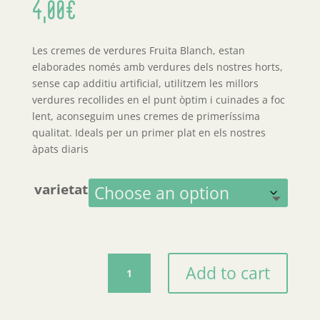
4,00
€
Les cremes de verdures Fruita Blanch, estan
elaborades només amb verdures dels nostres horts,
sense cap additiu artificial, utilitzem les millors
verdures recollides en el punt òptim i cuinades a foc
lent, aconseguim unes cremes de primeríssima
qualitat. Ideals per un primer plat en els nostres
àpats diaris
varietat
Cremes
Add to cart
de
verdures
quantity