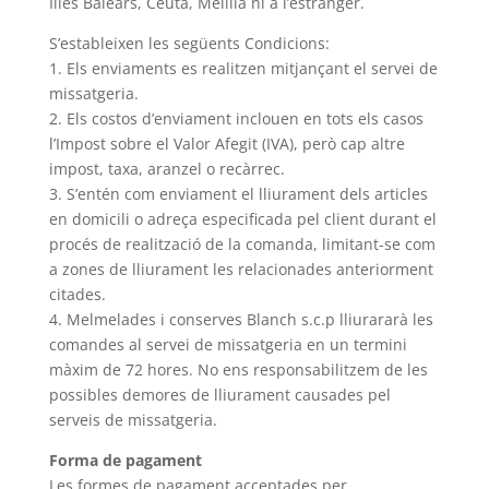
Illes Balears, Ceuta, Melilla ni a l’estranger.
S’estableixen les següents Condicions:
1. Els enviaments es realitzen mitjançant el servei de
missatgeria.
2. Els costos d’enviament inclouen en tots els casos
l’Impost sobre el Valor Afegit (IVA), però cap altre
impost, taxa, aranzel o recàrrec.
3. S’entén com enviament el lliurament dels articles
en domicili o adreça especificada pel client durant el
procés de realització de la comanda, limitant-se com
a zones de lliurament les relacionades anteriorment
citades.
4. Melmelades i conserves Blanch s.c.p lliurararà les
comandes al servei de missatgeria en un termini
màxim de 72 hores. No ens responsabilitzem de les
possibles demores de lliurament causades pel
serveis de missatgeria.
Forma de pagament
Les formes de pagament acceptades per