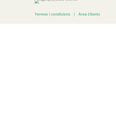
Termes i condicions
|
Àrea Clients