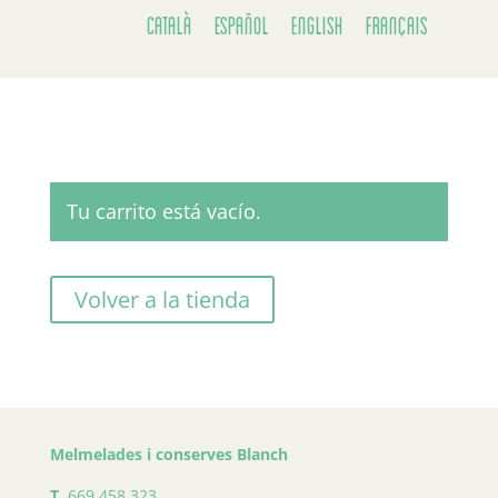
Català
Español
English
Français
Tu carrito está vacío.
Volver a la tienda
Melmelades i conserves Blanch
T.
669 458 323